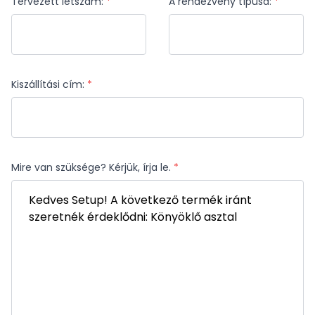
Tervezett létszám:
*
A rendezvény típusa:
*
Kiszállítási cím:
*
Mire van szüksége? Kérjük, írja le.
*