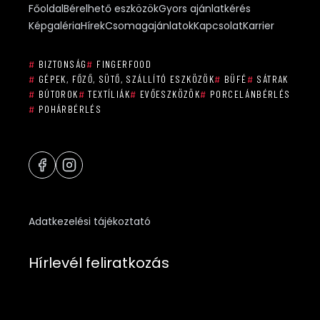
Főoldal
Bérelhető eszközök
Gyors ajánlatkérés
Képgaléria
Hírek
Csomagajánlatok
Kapcsolat
Karrier
#
BIZTONSÁG
#
FINGERFOOD
#
GÉPEK, FŐZŐ, SÜTŐ, SZÁLLÍTÓ ESZKÖZÖK
#
BÜFÉ
#
SÁTRAK
#
BÚTOROK
#
TEXTÍLIÁK
#
EVŐESZKÖZÖK
#
PORCELÁNBÉRLÉS
#
POHÁRBÉRLÉS
Adatkezelési tájékoztató
Hírlevél feliratkozás