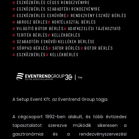
#
ESZKÖZBÉRLÉS CÉGES RENDEZVÉNYRE
#
ESZKÖZBÉRLÉS SZABADTÉRI RENDEZVÉNYRE
#
ESZKÖZBÉRLÉS ESKÜVŐRE
#
RENDEZVÉNY ESZKÖZ BÉRLÉS
#
ABROSZ BÉRLÉS
#
KOKTÉLASZTAL BÉRLÉS
#
VILÁGÍTÓ BÚTOR BÉRLÉS
#
ADATKEZELÉSI TÁJÉKOZTATÓ
#
TERÍTÉK BÉRLÉS
#
KELLÉKBÉRLÉS
#
SZABADTÉRI ESKÜVŐI KELLÉKEK BÉRLÉSE
#
SÖRPAD BÉRLÉS
#
SÁTOR BÉRLÉS
#
BÚTOR BÉRLÉS
#
ESZKÖZBÉRLÉS
#
KELLÉKBÉRLÉS
A Setup Event Kft. az Eventrend Group tagja.
A cégcsoport 1992-ben alakult, és több évtizedes
tapasztalatot szerezve működik sikeresen a
gasztronómiai és a rendezvényszervezési