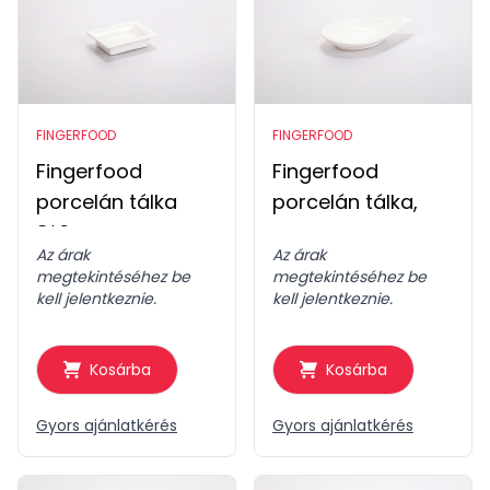
FINGERFOOD
FINGERFOOD
Fingerfood
Fingerfood
porcelán tálka
porcelán tálka,
8*6cm
nagy csepp
Az árak
Az árak
megtekintéséhez be
megtekintéséhez be
kell jelentkeznie.
kell jelentkeznie.
Kosárba
Kosárba
Gyors ajánlatkérés
Gyors ajánlatkérés