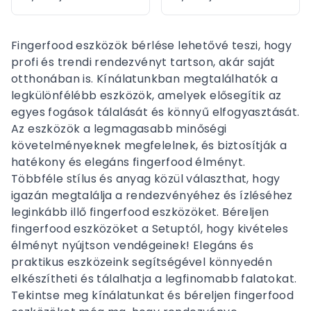
Fingerfood eszközök bérlése lehetővé teszi, hogy
profi és trendi rendezvényt tartson, akár saját
otthonában is. Kínálatunkban megtalálhatók a
legkülönfélébb eszközök, amelyek elősegítik az
egyes fogások tálalását és könnyű elfogyasztását.
Az eszközök a legmagasabb minőségi
követelményeknek megfelelnek, és biztosítják a
hatékony és elegáns fingerfood élményt.
Többféle stílus és anyag közül választhat, hogy
igazán megtalálja a rendezvényéhez és ízléséhez
leginkább illő fingerfood eszközöket. Béreljen
fingerfood eszközöket a Setuptól, hogy kivételes
élményt nyújtson vendégeinek! Elegáns és
praktikus eszközeink segítségével könnyedén
elkészítheti és tálalhatja a legfinomabb falatokat.
Tekintse meg kínálatunkat és béreljen fingerfood