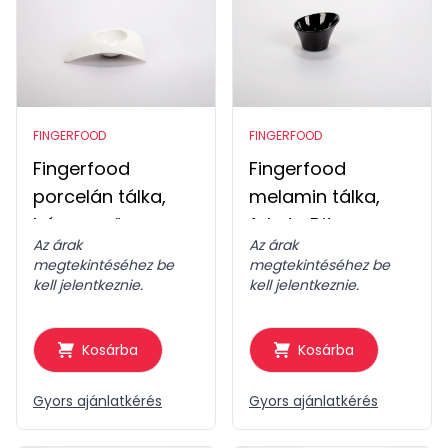
FINGERFOOD
FINGERFOOD
Fingerfood
Fingerfood
porcelán tálka,
melamin tálka,
háromszög
fekete Dits
Az árak
Az árak
megtekintéséhez be
megtekintéséhez be
kell jelentkeznie.
kell jelentkeznie.
Kosárba
Kosárba
Gyors ajánlatkérés
Gyors ajánlatkérés