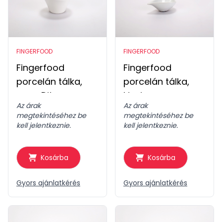
FINGERFOOD
FINGERFOOD
Fingerfood
Fingerfood
porcelán tálka,
porcelán tálka,
nagy Dits
kicsi csepp
Az árak
Az árak
megtekintéséhez be
megtekintéséhez be
kell jelentkeznie.
kell jelentkeznie.
Kosárba
Kosárba
Gyors ajánlatkérés
Gyors ajánlatkérés