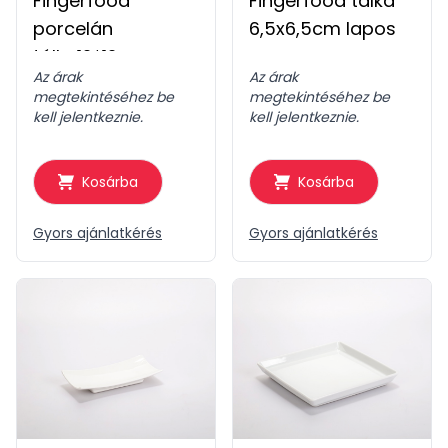
Fingerfood
Fingerfood tálka
porcelán
6,5x6,5cm lapos
tálka12*12cm
Az árak
Az árak
megtekintéséhez be
megtekintéséhez be
kell jelentkeznie.
kell jelentkeznie.
Kosárba
Kosárba
Gyors ajánlatkérés
Gyors ajánlatkérés