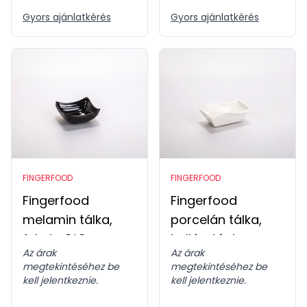
Gyors ajánlatkérés
Gyors ajánlatkérés
FINGERFOOD
FINGERFOOD
Fingerfood
Fingerfood
melamin tálka,
porcelán tálka,
fekete 8*8cm
hullámtégla
Az árak
Az árak
megtekintéséhez be
megtekintéséhez be
kell jelentkeznie.
kell jelentkeznie.