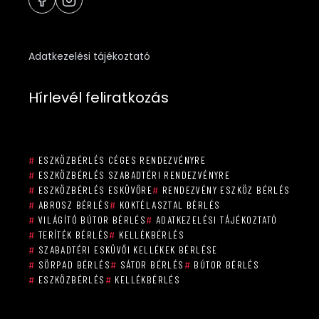
Adatkezelési tájékoztató
Hírlevél feliratkozás
#
ESZKÖZBÉRLÉS CÉGES RENDEZVÉNYRE
#
ESZKÖZBÉRLÉS SZABADTÉRI RENDEZVÉNYRE
#
ESZKÖZBÉRLÉS ESKÜVŐRE
#
RENDEZVÉNY ESZKÖZ BÉRLÉS
#
ABROSZ BÉRLÉS
#
KOKTÉLASZTAL BÉRLÉS
#
VILÁGÍTÓ BÚTOR BÉRLÉS
#
ADATKEZELÉSI TÁJÉKOZTATÓ
#
TERÍTÉK BÉRLÉS
#
KELLÉKBÉRLÉS
#
SZABADTÉRI ESKÜVŐI KELLÉKEK BÉRLÉSE
#
SÖRPAD BÉRLÉS
#
SÁTOR BÉRLÉS
#
BÚTOR BÉRLÉS
#
ESZKÖZBÉRLÉS
#
KELLÉKBÉRLÉS