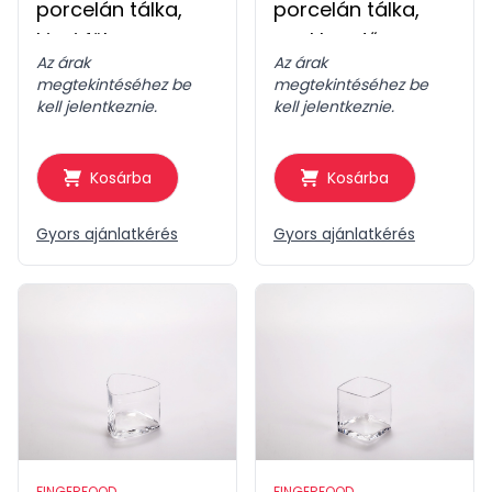
porcelán tálka,
porcelán tálka,
kicsi füles
nyakkendő
Az árak
Az árak
megtekintéséhez be
megtekintéséhez be
kell jelentkeznie.
kell jelentkeznie.
Kosárba
Kosárba
Gyors ajánlatkérés
Gyors ajánlatkérés
FINGERFOOD
FINGERFOOD