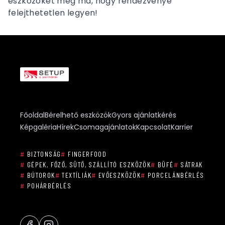
eszközöket még ma, hogy rendezvénye
felejthetetlen legyen!
Főoldal
Bérelhető eszközök
Gyors ajánlatkérés
Képgaléria
Hírek
Csomagajánlatok
Kapcsolat
Karrier
#
BIZTONSÁG
#
FINGERFOOD
#
GÉPEK, FŐZŐ, SÜTŐ, SZÁLLÍTÓ ESZKÖZÖK
#
BÜFÉ
#
SÁTRAK
#
BÚTOROK
#
TEXTÍLIÁK
#
EVŐESZKÖZÖK
#
PORCELÁNBÉRLÉS
#
POHÁRBÉRLÉS