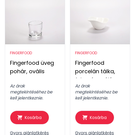
FINGERFOOD
FINGERFOOD
Fingerfood üveg
Fingerfood
pohár, ovális
porcelán tálka,
felemás szájú
Az árak
Az árak
megtekintéséhez be
megtekintéséhez be
kell jelentkeznie.
kell jelentkeznie.
Kosárba
Kosárba
Gyors ajánlatkérés
Gyors ajánlatkérés