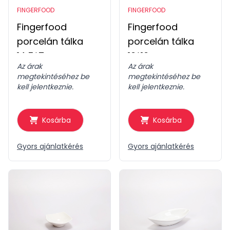
FINGERFOOD
FINGERFOOD
Fingerfood
Fingerfood
porcelán tálka
porcelán tálka
14,5*7cm
16*16cm
Az árak
Az árak
megtekintéséhez be
megtekintéséhez be
kell jelentkeznie.
kell jelentkeznie.
Kosárba
Kosárba
Gyors ajánlatkérés
Gyors ajánlatkérés