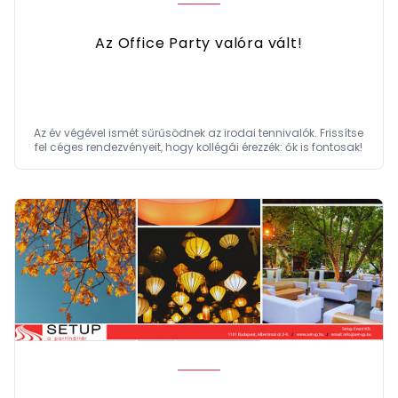
Az Office Party valóra vált!
Az év végével ismét sűrűsödnek az irodai tennivalók. Frissítse
fel céges rendezvényeit, hogy kollégái érezzék: ők is fontosak!