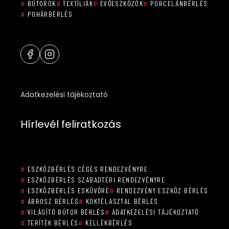
#
BÚTOROK
#
TEXTÍLIÁK
#
EVŐESZKÖZÖK
#
PORCELÁNBÉRLÉS
#
POHÁRBÉRLÉS
Adatkezelési tájékoztató
Hírlevél feliratkozás
#
ESZKÖZBÉRLÉS CÉGES RENDEZVÉNYRE
#
ESZKÖZBÉRLÉS SZABADTÉRI RENDEZVÉNYRE
#
ESZKÖZBÉRLÉS ESKÜVŐRE
#
RENDEZVÉNY ESZKÖZ BÉRLÉS
#
ABROSZ BÉRLÉS
#
KOKTÉLASZTAL BÉRLÉS
#
VILÁGÍTÓ BÚTOR BÉRLÉS
#
ADATKEZELÉSI TÁJÉKOZTATÓ
#
TERÍTÉK BÉRLÉS
#
KELLÉKBÉRLÉS