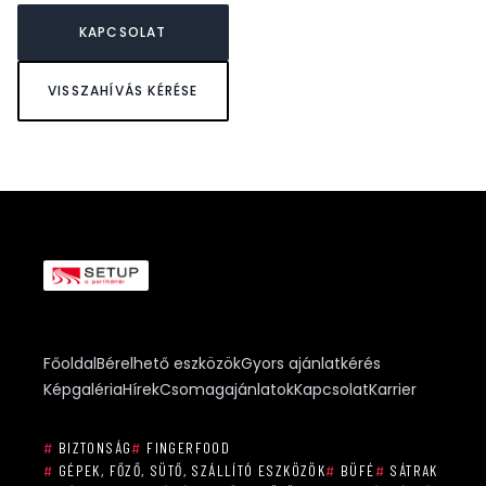
KAPCSOLAT
VISSZAHÍVÁS KÉRÉSE
Főoldal
Bérelhető eszközök
Gyors ajánlatkérés
Képgaléria
Hírek
Csomagajánlatok
Kapcsolat
Karrier
#
BIZTONSÁG
#
FINGERFOOD
#
GÉPEK, FŐZŐ, SÜTŐ, SZÁLLÍTÓ ESZKÖZÖK
#
BÜFÉ
#
SÁTRAK