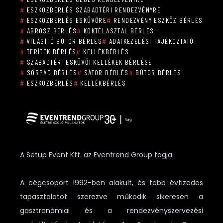
#
ESZKÖZBÉRLÉS SZABADTÉRI RENDEZVÉNYRE
#
ESZKÖZBÉRLÉS ESKÜVŐRE
#
RENDEZVÉNY ESZKÖZ BÉRLÉS
#
ABROSZ BÉRLÉS
#
KOKTÉLASZTAL BÉRLÉS
#
VILÁGÍTÓ BÚTOR BÉRLÉS
#
ADATKEZELÉSI TÁJÉKOZTATÓ
#
TERÍTÉK BÉRLÉS
#
KELLÉKBÉRLÉS
#
SZABADTÉRI ESKÜVŐI KELLÉKEK BÉRLÉSE
#
SÖRPAD BÉRLÉS
#
SÁTOR BÉRLÉS
#
BÚTOR BÉRLÉS
#
ESZKÖZBÉRLÉS
#
KELLÉKBÉRLÉS
A Setup Event Kft. az Eventrend Group tagja.
A cégcsoport 1992-ben alakult, és több évtizedes
tapasztalatot szerezve működik sikeresen a
gasztronómiai és a rendezvényszervezési