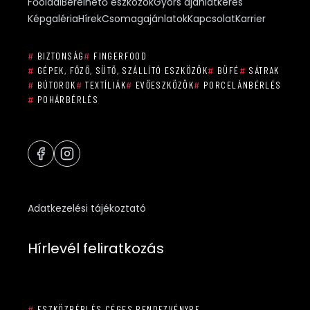
Főoldal
Bérelhető eszközök
Gyors ajánlatkérés
Képgaléria
Hírek
Csomagajánlatok
Kapcsolat
Karrier
#
BIZTONSÁG
#
FINGERFOOD
#
GÉPEK, FŐZŐ, SÜTŐ, SZÁLLÍTÓ ESZKÖZÖK
#
BÜFÉ
#
SÁTRAK
#
BÚTOROK
#
TEXTÍLIÁK
#
EVŐESZKÖZÖK
#
PORCELÁNBÉRLÉS
#
POHÁRBÉRLÉS
Adatkezelési tájékoztató
Hírlevél feliratkozás
#
ESZKÖZBÉRLÉS CÉGES RENDEZVÉNYRE