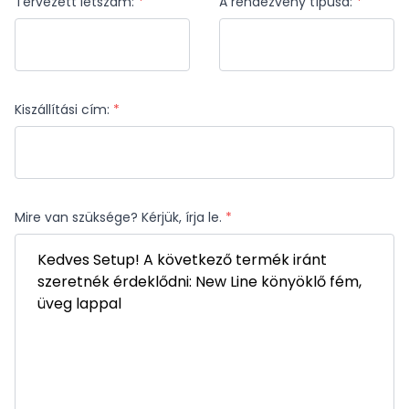
Tervezett létszám:
*
A rendezvény típusa:
*
Kiszállítási cím:
*
Mire van szüksége? Kérjük, írja le.
*