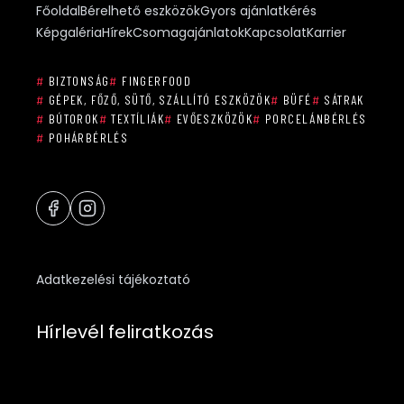
Főoldal
Bérelhető eszközök
Gyors ajánlatkérés
Képgaléria
Hírek
Csomagajánlatok
Kapcsolat
Karrier
#
BIZTONSÁG
#
FINGERFOOD
#
GÉPEK, FŐZŐ, SÜTŐ, SZÁLLÍTÓ ESZKÖZÖK
#
BÜFÉ
#
SÁTRAK
#
BÚTOROK
#
TEXTÍLIÁK
#
EVŐESZKÖZÖK
#
PORCELÁNBÉRLÉS
#
POHÁRBÉRLÉS
Adatkezelési tájékoztató
Hírlevél feliratkozás