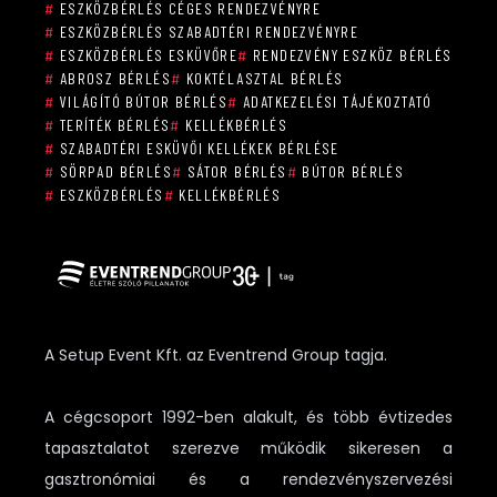
#
ESZKÖZBÉRLÉS CÉGES RENDEZVÉNYRE
#
ESZKÖZBÉRLÉS SZABADTÉRI RENDEZVÉNYRE
#
ESZKÖZBÉRLÉS ESKÜVŐRE
#
RENDEZVÉNY ESZKÖZ BÉRLÉS
#
ABROSZ BÉRLÉS
#
KOKTÉLASZTAL BÉRLÉS
#
VILÁGÍTÓ BÚTOR BÉRLÉS
#
ADATKEZELÉSI TÁJÉKOZTATÓ
#
TERÍTÉK BÉRLÉS
#
KELLÉKBÉRLÉS
#
SZABADTÉRI ESKÜVŐI KELLÉKEK BÉRLÉSE
#
SÖRPAD BÉRLÉS
#
SÁTOR BÉRLÉS
#
BÚTOR BÉRLÉS
#
ESZKÖZBÉRLÉS
#
KELLÉKBÉRLÉS
A Setup Event Kft. az Eventrend Group tagja.
A cégcsoport 1992-ben alakult, és több évtizedes
tapasztalatot szerezve működik sikeresen a
gasztronómiai és a rendezvényszervezési