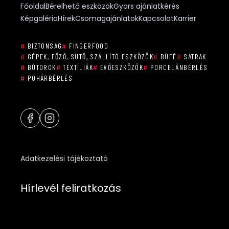
Főoldal
Bérelhető eszközök
Gyors ajánlatkérés
Képgaléria
Hírek
Csomagajánlatok
Kapcsolat
Karrier
#
BIZTONSÁG
#
FINGERFOOD
#
GÉPEK, FŐZŐ, SÜTŐ, SZÁLLÍTÓ ESZKÖZÖK
#
BÜFÉ
#
SÁTRAK
#
BÚTOROK
#
TEXTÍLIÁK
#
EVŐESZKÖZÖK
#
PORCELÁNBÉRLÉS
#
POHÁRBÉRLÉS
Adatkezelési tájékoztató
Hírlevél feliratkozás