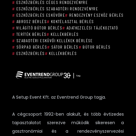
#
ESZKÖZBÉRLÉS CÉGES RENDEZVÉNYRE
#
ESZKÖZBÉRLÉS SZABADTÉRI RENDEZVÉNYRE
#
ESZKÖZBÉRLÉS ESKÜVŐRE
#
RENDEZVÉNY ESZKÖZ BÉRLÉS
#
ABROSZ BÉRLÉS
#
KOKTÉLASZTAL BÉRLÉS
#
VILÁGÍTÓ BÚTOR BÉRLÉS
#
ADATKEZELÉSI TÁJÉKOZTATÓ
#
TERÍTÉK BÉRLÉS
#
KELLÉKBÉRLÉS
#
SZABADTÉRI ESKÜVŐI KELLÉKEK BÉRLÉSE
#
SÖRPAD BÉRLÉS
#
SÁTOR BÉRLÉS
#
BÚTOR BÉRLÉS
#
ESZKÖZBÉRLÉS
#
KELLÉKBÉRLÉS
A Setup Event Kft. az Eventrend Group tagja.
A cégcsoport 1992-ben alakult, és több évtizedes
tapasztalatot szerezve működik sikeresen a
gasztronómiai és a rendezvényszervezési