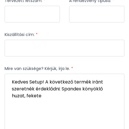
Tervezett létszám:
*
A rendezvény típusa:
*
Kiszállítási cím:
*
Mire van szüksége? Kérjük, írja le.
*