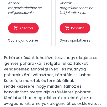
Az árak
Az árak
megtekintéséhez be
megtekintéséhez be
kell jelentkeznie.
kell jelentkeznie.
Kosárba
Kosárba
Gyors ajánlatkérés
Gyors ajánlatkérés
Pohárbérlésünk lehetővé teszi, hogy elegáns és
igényes poharakkal szolgálja fel az italokat
vendégeinek. Minőségi üveg- és műanyag
poharak közül választhat, többféle stílusban.
Különféle méretek és formák állnak
rendelkezésére, hogy minden italhoz és
hangulathoz megtalálja a tökéletes poharat.
Kínálatunkban megtalálhatók a kristálytiszta
üvegpoharak, amelyek eleganciát és exkluzivitást