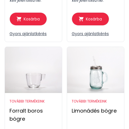
kell jelentkeznie.
kell jelentkeznie.
Kosárba
Kosárba
Gyors ajánlatkérés
Gyors ajánlatkérés
TOVÁBBI TERMÉKEINK
TOVÁBBI TERMÉKEINK
Forralt boros
Limonádés bögre
bögre