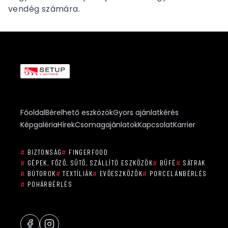
vendég számára.
Főoldal
Bérelhető eszközök
Gyors ajánlatkérés
Képgaléria
Hírek
Csomagajánlatok
Kapcsolat
Karrier
#
BIZTONSÁG
#
FINGERFOOD
#
GÉPEK, FŐZŐ, SÜTŐ, SZÁLLÍTÓ ESZKÖZÖK
#
BÜFÉ
#
SÁTRAK
#
BÚTOROK
#
TEXTÍLIÁK
#
EVŐESZKÖZÖK
#
PORCELÁNBÉRLÉS
#
POHÁRBÉRLÉS