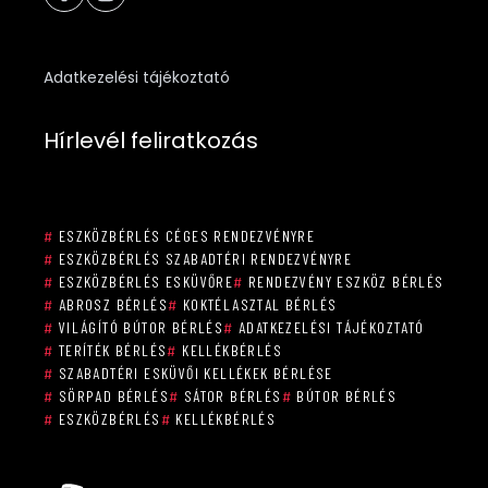
Adatkezelési tájékoztató
Hírlevél feliratkozás
#
ESZKÖZBÉRLÉS CÉGES RENDEZVÉNYRE
#
ESZKÖZBÉRLÉS SZABADTÉRI RENDEZVÉNYRE
#
ESZKÖZBÉRLÉS ESKÜVŐRE
#
RENDEZVÉNY ESZKÖZ BÉRLÉS
#
ABROSZ BÉRLÉS
#
KOKTÉLASZTAL BÉRLÉS
#
VILÁGÍTÓ BÚTOR BÉRLÉS
#
ADATKEZELÉSI TÁJÉKOZTATÓ
#
TERÍTÉK BÉRLÉS
#
KELLÉKBÉRLÉS
#
SZABADTÉRI ESKÜVŐI KELLÉKEK BÉRLÉSE
#
SÖRPAD BÉRLÉS
#
SÁTOR BÉRLÉS
#
BÚTOR BÉRLÉS
#
ESZKÖZBÉRLÉS
#
KELLÉKBÉRLÉS