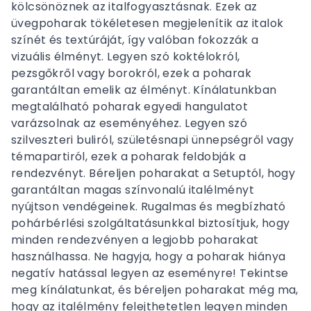
kölcsönöznek az italfogyasztásnak. Ezek az
üvegpoharak tökéletesen megjelenítik az italok
színét és textúráját, így valóban fokozzák a
vizuális élményt. Legyen szó koktélokról,
pezsgőkről vagy borokról, ezek a poharak
garantáltan emelik az élményt. Kínálatunkban
megtalálható poharak egyedi hangulatot
varázsolnak az eseményéhez. Legyen szó
szilveszteri buliról, születésnapi ünnepségről vagy
témapartiról, ezek a poharak feldobják a
rendezvényt. Béreljen poharakat a Setuptól, hogy
garantáltan magas színvonalú italélményt
nyújtson vendégeinek. Rugalmas és megbízható
pohárbérlési szolgáltatásunkkal biztosítjuk, hogy
minden rendezvényen a legjobb poharakat
használhassa. Ne hagyja, hogy a poharak hiánya
negatív hatással legyen az eseményre! Tekintse
meg kínálatunkat, és béreljen poharakat még ma,
hogy az italélmény felejthetetlen legyen minden