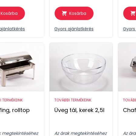
Kosárba
Kosárba
ajánlatkérés
Gyors ajánlatkérés
Gyors 
I TERMÉKEINK
TOVÁBBI TERMÉKEINK
TOVÁBB
ing, rolltop
Üveg tál, kerek 2,5l
Chaf
k megtekintéséhez
Az árak megtekintéséhez
Az ár