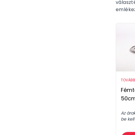
választ
emlékez
TOVÁBB
Fémtá
50c
Az ára
be kell