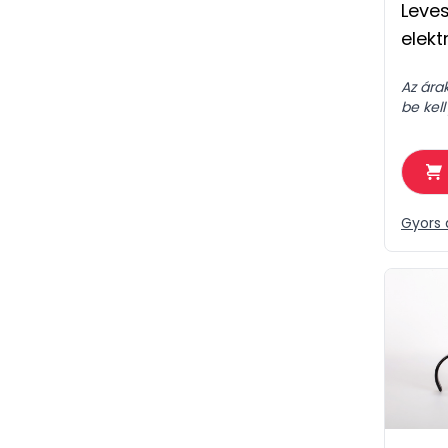
Leves
elek
Az ára
be kell
Gyors 