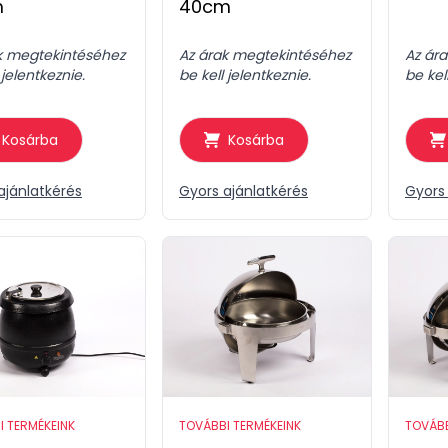
m
40cm
k megtekintéséhez
Az árak megtekintéséhez
Az ár
 jelentkeznie.
be kell jelentkeznie.
be kel
Kosárba
Kosárba
ajánlatkérés
Gyors ajánlatkérés
Gyors 
I TERMÉKEINK
TOVÁBBI TERMÉKEINK
TOVÁBB