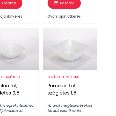
Kosárba
Kosárba
ajánlatkérés
Gyors ajánlatkérés
I TERMÉKEINK
TOVÁBBI TERMÉKEINK
lán tál,
Porcelán tál,
letes 0,5l
szögletes 1,5l
ak megtekintéséhez
Az árak megtekintéséhez
l jelentkeznie.
be kell jelentkeznie.