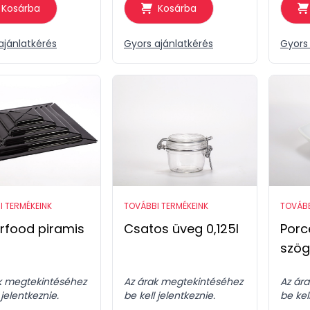
Kosárba
Kosárba
ajánlatkérés
Gyors ajánlatkérés
Gyors 
I TERMÉKEINK
TOVÁBBI TERMÉKEINK
TOVÁBB
rfood piramis
Csatos üveg 0,125l
Porce
szög
k megtekintéséhez
Az árak megtekintéséhez
Az ár
 jelentkeznie.
be kell jelentkeznie.
be kel