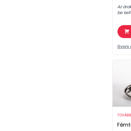
Az ára
be kell
Gyors 
TOVÁBB
Fémtá