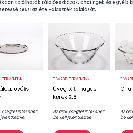
ékban találhatók tálalóeszközök, chafingek és egyéb k
etessé teszi az ételválaszték tálalását.
I TERMÉKEINK
TOVÁBBI TERMÉKEINK
TOVÁBB
lca, ovális
Üveg tál, magas
Chaf
m
kerek 2,5l
k megtekintéséhez
Az árak megtekintéséhez
Az ár
 jelentkeznie.
be kell jelentkeznie.
be kel