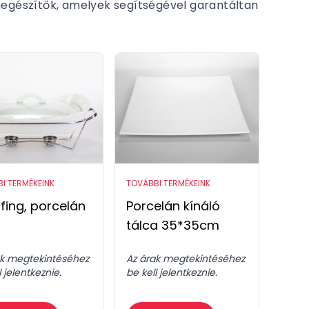
iegészítők, amelyek segítségével garantáltan
I TERMÉKEINK
TOVÁBBI TERMÉKEINK
fing, porcelán
Porcelán kínáló
tálca 35*35cm
ak megtekintéséhez
Az árak megtekintéséhez
l jelentkeznie.
be kell jelentkeznie.