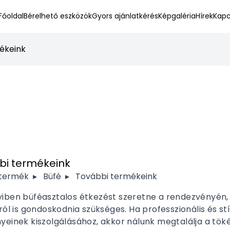
Főoldal
Bérelhető eszközök
Gyors ajánlatkérés
Képgaléria
Hírek
Kapc
ékeink
bi termékeink
 termék
▸
Büfé
▸
További termékeink
ben büféasztalos étkezést szeretne a rendezvényén, a
ról is gondoskodnia szükséges. Ha professzionális és s
einek kiszolgálásához, akkor nálunk megtalálja a töké