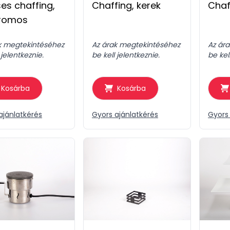
es chaffing,
Chaffing, kerek
Chaf
tromos
k megtekintéséhez
Az árak megtekintéséhez
Az ár
 jelentkeznie.
be kell jelentkeznie.
be kel
Kosárba
Kosárba
ajánlatkérés
Gyors ajánlatkérés
Gyors 