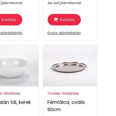
l jelentkeznie.
be kell jelentkeznie.
Kosárba
Kosárba
ajánlatkérés
Gyors ajánlatkérés
I TERMÉKEINK
TOVÁBBI TERMÉKEINK
lán tál, kerek
Fémtálca, ovális
60cm