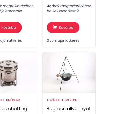
ak megtekintéséhez
Az árak megtekintéséhez
l jelentkeznie.
be kell jelentkeznie.
Kosárba
Kosárba
ajánlatkérés
Gyors ajánlatkérés
I TERMÉKEINK
TOVÁBBI TERMÉKEINK
ses chaffing
Bogrács állvánnyal