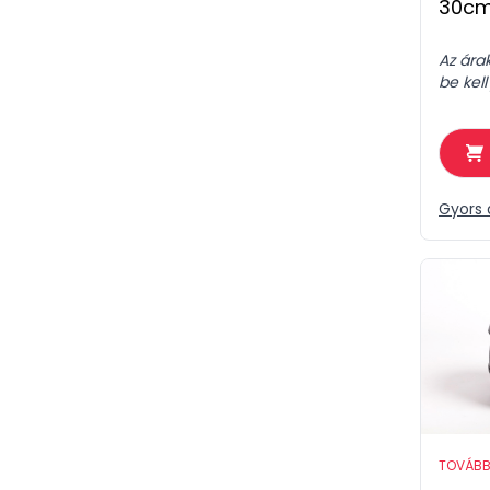
30c
Az ára
be kell
Gyors 
TOVÁBB