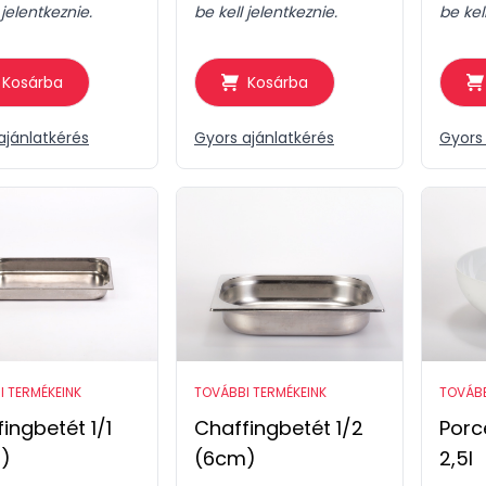
 jelentkeznie.
be kell jelentkeznie.
be kel
Kosárba
Kosárba
ajánlatkérés
Gyors ajánlatkérés
Gyors 
I TERMÉKEINK
TOVÁBBI TERMÉKEINK
TOVÁBB
ingbetét 1/1
Chaffingbetét 1/2
Porce
)
(6cm)
2,5l