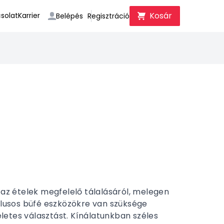
Kosár
solat
Karrier
Belépés
Regisztráció
z ételek megfelelő tálalásáról, melegen
tílusos büfé eszközökre van szüksége
letes választást. Kínálatunkban széles