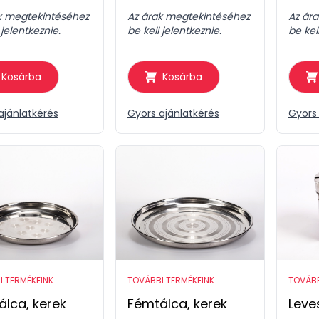
k megtekintéséhez
Az árak megtekintéséhez
Az ár
 jelentkeznie.
be kell jelentkeznie.
be kel
Kosárba
Kosárba
ajánlatkérés
Gyors ajánlatkérés
Gyors 
I TERMÉKEINK
TOVÁBBI TERMÉKEINK
TOVÁBB
lca, kerek
Fémtálca, kerek
Leve