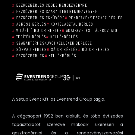
#
ESZKÖZBÉRLÉS CÉGES RENDEZVÉNYRE
#
ESZKÖZBÉRLÉS SZABADTÉRI RENDEZVÉNYRE
#
ESZKÖZBÉRLÉS ESKÜVŐRE
#
RENDEZVÉNY ESZKÖZ BÉRLÉS
#
ABROSZ BÉRLÉS
#
KOKTÉLASZTAL BÉRLÉS
#
VILÁGÍTÓ BÚTOR BÉRLÉS
#
ADATKEZELÉSI TÁJÉKOZTATÓ
#
TERÍTÉK BÉRLÉS
#
KELLÉKBÉRLÉS
#
SZABADTÉRI ESKÜVŐI KELLÉKEK BÉRLÉSE
#
SÖRPAD BÉRLÉS
#
SÁTOR BÉRLÉS
#
BÚTOR BÉRLÉS
#
ESZKÖZBÉRLÉS
#
KELLÉKBÉRLÉS
A Setup Event Kft. az Eventrend Group tagja.
A cégcsoport 1992-ben alakult, és több évtizedes
tapasztalatot szerezve működik sikeresen a
gasztronómiai és a rendezvényszervezési