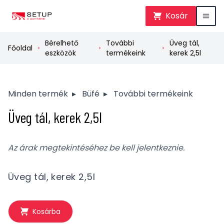
Kosár
Bérelhető
További
Üveg tál,
Főoldal
eszközök
termékeink
kerek 2,5l
Minden termék
▸
Büfé
▸
További termékeink
Üveg tál, kerek 2,5l
Az árak megtekintéséhez be kell jelentkeznie.
Üveg tál, kerek 2,5l
Kosárba