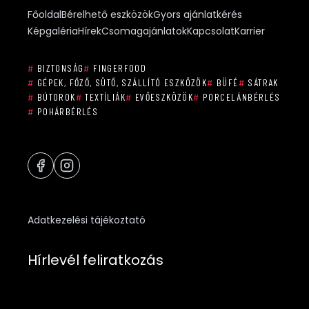
Főoldal
Bérelhető eszközök
Gyors ajánlatkérés
Képgaléria
Hírek
Csomagajánlatok
Kapcsolat
Karrier
#
BIZTONSÁG
#
FINGERFOOD
#
GÉPEK, FŐZŐ, SÜTŐ, SZÁLLÍTÓ ESZKÖZÖK
#
BÜFÉ
#
SÁTRAK
#
BÚTOROK
#
TEXTÍLIÁK
#
EVŐESZKÖZÖK
#
PORCELÁNBÉRLÉS
#
POHÁRBÉRLÉS
Adatkezelési tájékoztató
Hírlevél feliratkozás