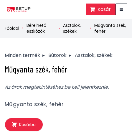
Kosár
Bérelhető
Asztalok,
Műgyanta szék,
Főoldal
eszközök
székek
fehér
Minden termék
▸
Bútorok
▸
Asztalok, székek
Műgyanta szék, fehér
Az árak megtekintéséhez be kell jelentkeznie.
Műgyanta szék, fehér
Kosárba