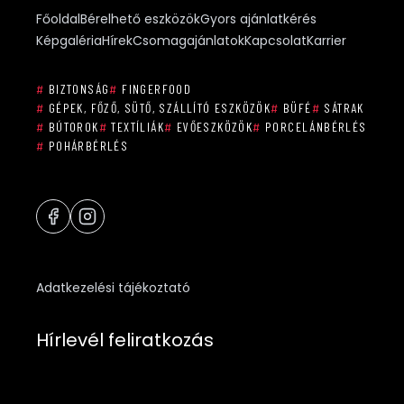
Főoldal
Bérelhető eszközök
Gyors ajánlatkérés
Képgaléria
Hírek
Csomagajánlatok
Kapcsolat
Karrier
#
BIZTONSÁG
#
FINGERFOOD
#
GÉPEK, FŐZŐ, SÜTŐ, SZÁLLÍTÓ ESZKÖZÖK
#
BÜFÉ
#
SÁTRAK
#
BÚTOROK
#
TEXTÍLIÁK
#
EVŐESZKÖZÖK
#
PORCELÁNBÉRLÉS
#
POHÁRBÉRLÉS
Adatkezelési tájékoztató
Hírlevél feliratkozás