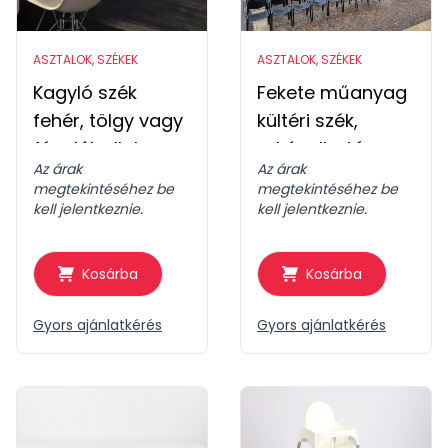
ASZTALOK, SZÉKEK
ASZTALOK, SZÉKEK
Kagyló szék
Fekete műanyag
fehér, tölgy vagy
kültéri szék,
fém láballal
rakásolható
Az árak
Az árak
megtekintéséhez be
megtekintéséhez be
kell jelentkeznie.
kell jelentkeznie.
Kosárba
Kosárba
Gyors ajánlatkérés
Gyors ajánlatkérés