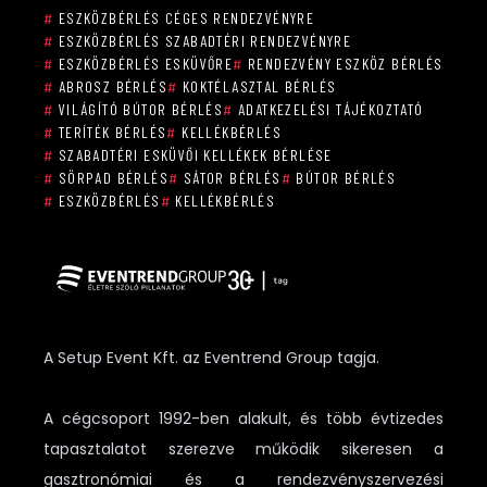
#
ESZKÖZBÉRLÉS CÉGES RENDEZVÉNYRE
#
ESZKÖZBÉRLÉS SZABADTÉRI RENDEZVÉNYRE
#
ESZKÖZBÉRLÉS ESKÜVŐRE
#
RENDEZVÉNY ESZKÖZ BÉRLÉS
#
ABROSZ BÉRLÉS
#
KOKTÉLASZTAL BÉRLÉS
#
VILÁGÍTÓ BÚTOR BÉRLÉS
#
ADATKEZELÉSI TÁJÉKOZTATÓ
#
TERÍTÉK BÉRLÉS
#
KELLÉKBÉRLÉS
#
SZABADTÉRI ESKÜVŐI KELLÉKEK BÉRLÉSE
#
SÖRPAD BÉRLÉS
#
SÁTOR BÉRLÉS
#
BÚTOR BÉRLÉS
#
ESZKÖZBÉRLÉS
#
KELLÉKBÉRLÉS
A Setup Event Kft. az Eventrend Group tagja.
A cégcsoport 1992-ben alakult, és több évtizedes
tapasztalatot szerezve működik sikeresen a
gasztronómiai és a rendezvényszervezési