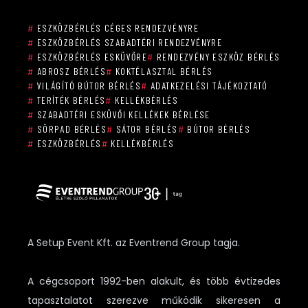
#
ESZKÖZBÉRLÉS CÉGES RENDEZVÉNYRE
#
ESZKÖZBÉRLÉS SZABADTÉRI RENDEZVÉNYRE
#
ESZKÖZBÉRLÉS ESKÜVŐRE
#
RENDEZVÉNY ESZKÖZ BÉRLÉS
#
ABROSZ BÉRLÉS
#
KOKTÉLASZTAL BÉRLÉS
#
VILÁGÍTÓ BÚTOR BÉRLÉS
#
ADATKEZELÉSI TÁJÉKOZTATÓ
#
TERÍTÉK BÉRLÉS
#
KELLÉKBÉRLÉS
#
SZABADTÉRI ESKÜVŐI KELLÉKEK BÉRLÉSE
#
SÖRPAD BÉRLÉS
#
SÁTOR BÉRLÉS
#
BÚTOR BÉRLÉS
#
ESZKÖZBÉRLÉS
#
KELLÉKBÉRLÉS
A Setup Event Kft. az Eventrend Group tagja.
A cégcsoport 1992-ben alakult, és több évtizedes
tapasztalatot szerezve működik sikeresen a