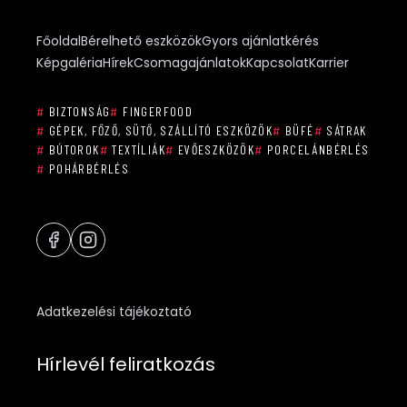
Főoldal
Bérelhető eszközök
Gyors ajánlatkérés
Képgaléria
Hírek
Csomagajánlatok
Kapcsolat
Karrier
#
BIZTONSÁG
#
FINGERFOOD
#
GÉPEK, FŐZŐ, SÜTŐ, SZÁLLÍTÓ ESZKÖZÖK
#
BÜFÉ
#
SÁTRAK
#
BÚTOROK
#
TEXTÍLIÁK
#
EVŐESZKÖZÖK
#
PORCELÁNBÉRLÉS
#
POHÁRBÉRLÉS
Adatkezelési tájékoztató
Hírlevél feliratkozás