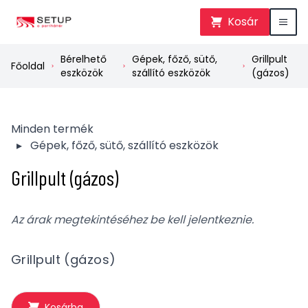
Kosár
Bérelhető
Gépek, főző, sütő,
Grillpult
Főoldal
eszközök
szállító eszközök
(gázos)
Minden termék
▸
Gépek, főző, sütő, szállító eszközök
Grillpult (gázos)
Az árak megtekintéséhez be kell jelentkeznie.
Grillpult (gázos)
Kosárba