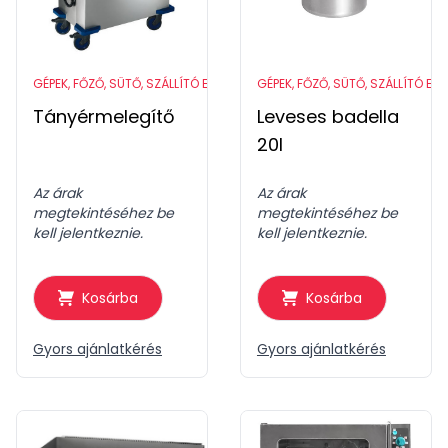
GÉPEK, FŐZŐ, SÜTŐ, SZÁLLÍTÓ ESZKÖZÖK
GÉPEK, FŐZŐ, SÜTŐ, SZÁLLÍTÓ ES
Tányérmelegítő
Leveses badella
20l
Az árak
Az árak
megtekintéséhez be
megtekintéséhez be
kell jelentkeznie.
kell jelentkeznie.
Kosárba
Kosárba
Gyors ajánlatkérés
Gyors ajánlatkérés