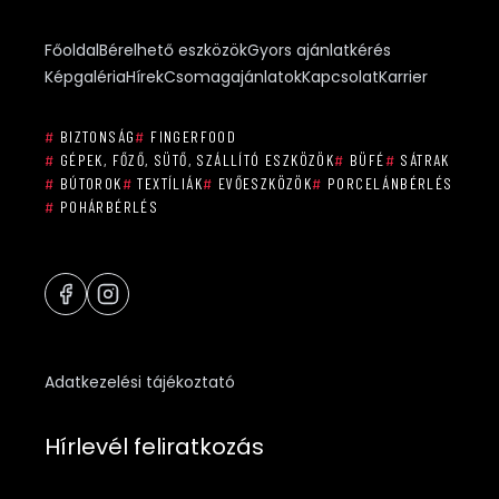
Főoldal
Bérelhető eszközök
Gyors ajánlatkérés
Képgaléria
Hírek
Csomagajánlatok
Kapcsolat
Karrier
#
BIZTONSÁG
#
FINGERFOOD
#
GÉPEK, FŐZŐ, SÜTŐ, SZÁLLÍTÓ ESZKÖZÖK
#
BÜFÉ
#
SÁTRAK
#
BÚTOROK
#
TEXTÍLIÁK
#
EVŐESZKÖZÖK
#
PORCELÁNBÉRLÉS
#
POHÁRBÉRLÉS
Adatkezelési tájékoztató
Hírlevél feliratkozás