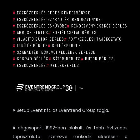
#
ESZKÖZBÉRLÉS CÉGES RENDEZVÉNYRE
#
ESZKÖZBÉRLÉS SZABADTÉRI RENDEZVÉNYRE
#
ESZKÖZBÉRLÉS ESKÜVŐRE
#
RENDEZVÉNY ESZKÖZ BÉRLÉS
#
ABROSZ BÉRLÉS
#
KOKTÉLASZTAL BÉRLÉS
#
VILÁGÍTÓ BÚTOR BÉRLÉS
#
ADATKEZELÉSI TÁJÉKOZTATÓ
#
TERÍTÉK BÉRLÉS
#
KELLÉKBÉRLÉS
#
SZABADTÉRI ESKÜVŐI KELLÉKEK BÉRLÉSE
#
SÖRPAD BÉRLÉS
#
SÁTOR BÉRLÉS
#
BÚTOR BÉRLÉS
#
ESZKÖZBÉRLÉS
#
KELLÉKBÉRLÉS
A Setup Event Kft. az Eventrend Group tagja.
A cégcsoport 1992-ben alakult, és több évtizedes
tapasztalatot szerezve működik sikeresen a