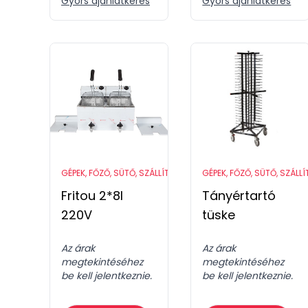
Gyors ajánlatkérés
Gyors ajánlatkérés
GÉPEK, FŐZŐ, SÜTŐ, SZÁLLÍTÓ ESZKÖZÖK
GÉPEK, FŐZŐ, SÜTŐ, SZÁLL
Fritou 2*8l
Tányértartó
220V
tüske
Az árak
Az árak
megtekintéséhez
megtekintéséhez
be kell jelentkeznie.
be kell jelentkeznie.