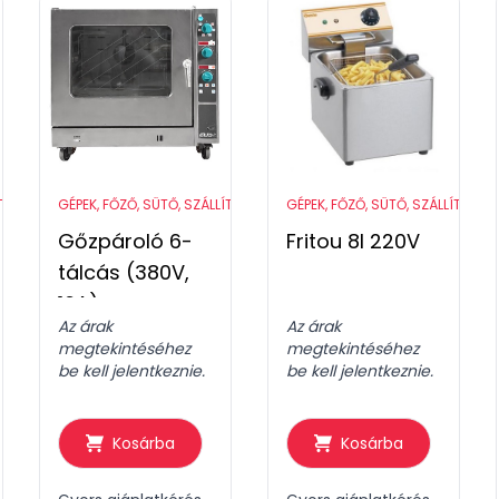
ÍTÓ ESZKÖZÖK
GÉPEK, FŐZŐ, SÜTŐ, SZÁLLÍTÓ ESZKÖZÖK
GÉPEK, FŐZŐ, SÜTŐ, SZÁLLÍTÓ ES
Gőzpároló 6-
Fritou 8l 220V
tálcás (380V,
16A)
Az árak
Az árak
megtekintéséhez
megtekintéséhez
be kell jelentkeznie.
be kell jelentkeznie.
Kosárba
Kosárba