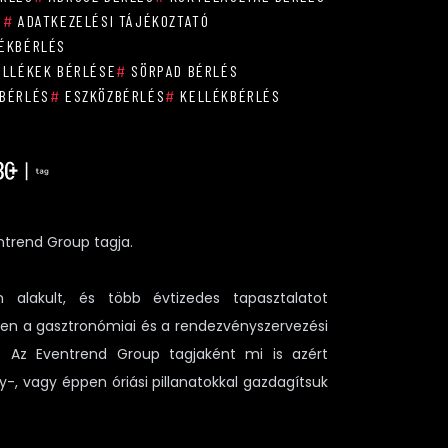
S
#
ADATKEZELÉSI TÁJÉKOZTATÓ
ÉKBÉRLÉS
ELLÉKEK BÉRLÉSE
#
SÖRPAD BÉRLÉS
BÉRLÉS
#
ESZKÖZBÉRLÉS
#
KELLÉKBÉRLÉS
ntrend Group tagja.
 alakult, és több évtizedes tapasztalatot
sen a gasztronómiai és a rendezvényszervezési
n. Az Eventrend Group tagjaként mi is azért
y-, vagy éppen óriási pillanatokkal gazdagítsuk