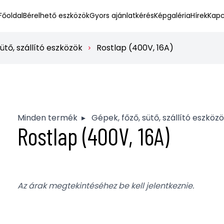
Főoldal
Bérelhető eszközök
Gyors ajánlatkérés
Képgaléria
Hírek
Kapc
ütő, szállító eszközök
Rostlap (400V, 16A)
Minden termék
▸
Gépek, főző, sütő, szállító eszköz
Rostlap (400V, 16A)
Az árak megtekintéséhez be kell jelentkeznie.