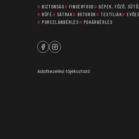
#
BIZTONSÁG
#
FINGERFOOD
#
GÉPEK, FŐZŐ, SÜTŐ
#
BÜFÉ
#
SÁTRAK
#
BÚTOROK
#
TEXTÍLIÁK
#
EVŐE
#
PORCELÁNBÉRLÉS
#
POHÁRBÉRLÉS
Adatkezelési tájékoztató