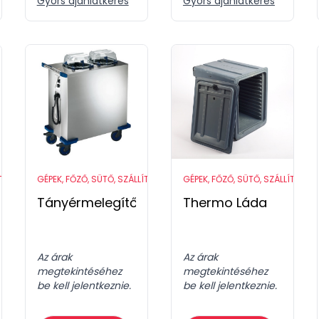
Gyors ajánlatkérés
Gyors ajánlatkérés
ÍTÓ ESZKÖZÖK
GÉPEK, FŐZŐ, SÜTŐ, SZÁLLÍTÓ ESZKÖZÖK
GÉPEK, FŐZŐ, SÜTŐ, SZÁLLÍTÓ ES
Tányérmelegítő
Thermo Láda
Az árak
Az árak
megtekintéséhez
megtekintéséhez
be kell jelentkeznie.
be kell jelentkeznie.