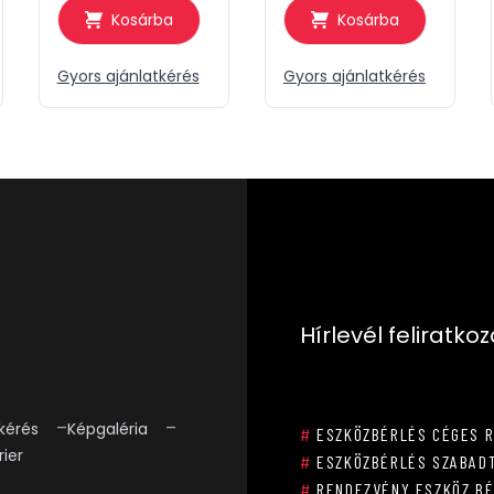
Kosárba
Kosárba
Gyors ajánlatkérés
Gyors ajánlatkérés
Hírlevél feliratko
kérés
Képgaléria
#
ESZKÖZBÉRLÉS CÉGES 
rier
#
ESZKÖZBÉRLÉS SZABADT
#
RENDEZVÉNY ESZKÖZ B