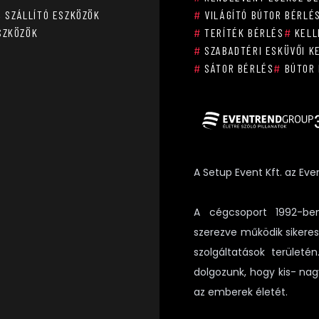
, SZÁLLÍTÓ ESZKÖZÖK
#
VILÁGÍTÓ BÚTOR BÉRLÉ
SZKÖZÖK
#
TERÍTÉK BÉRLÉS
#
KELL
#
SZABADTÉRI ESKÜVŐI K
#
SÁTOR BÉRLÉS
#
BÚTOR 
A Setup Event Kft. az Eve
A cégcsoport 1992-ben
szerezve működik sikere
szolgáltatások területé
dolgozunk, hogy kis- nag
az emberek életét.