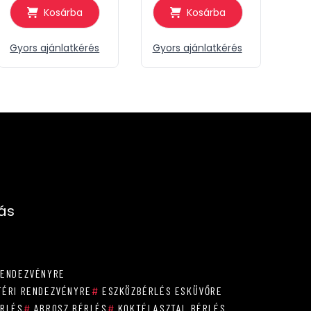
Kosárba
Kosárba
Gyors ajánlatkérés
Gyors ajánlatkérés
zás
RENDEZVÉNYRE
ÉRI RENDEZVÉNYRE
#
ESZKÖZBÉRLÉS ESKÜVŐRE
ÉRLÉS
#
ABROSZ BÉRLÉS
#
KOKTÉLASZTAL BÉRLÉS