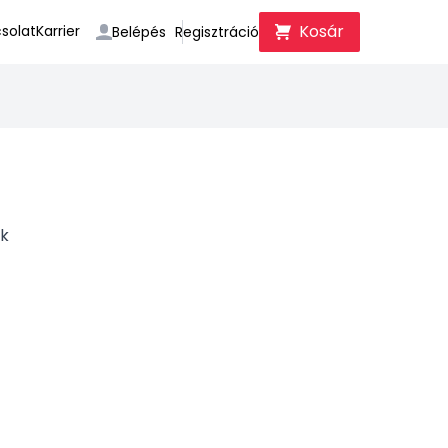
Kosár
solat
Karrier
Belépés
Regisztráció
ök