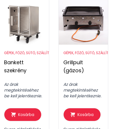
ZKÖZÖK
GÉPEK, FŐZŐ, SÜTŐ, SZÁLLÍTÓ ESZKÖZÖK
GÉPEK, FŐZŐ, SÜTŐ, SZÁLLÍTÓ ESZKÖZÖ
Bankett
Grillpult
szekrény
(gázos)
Az árak
Az árak
megtekintéséhez
megtekintéséhez
be kell jelentkeznie.
be kell jelentkeznie.
Kosárba
Kosárba