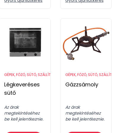
Gyors ajánlatkérés
Gyors ajánlatkérés
ZKÖZÖK
GÉPEK, FŐZŐ, SÜTŐ, SZÁLLÍTÓ ESZKÖZÖK
GÉPEK, FŐZŐ, SÜTŐ, SZÁLLÍTÓ ESZKÖZÖ
Légkeveréses
Gázzsámoly
sütő
Az árak
Az árak
megtekintéséhez
megtekintéséhez
be kell jelentkeznie.
be kell jelentkeznie.