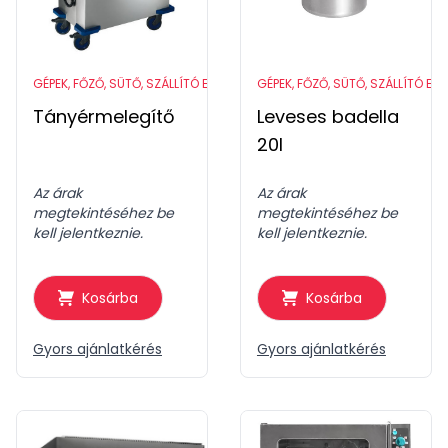
GÉPEK, FŐZŐ, SÜTŐ, SZÁLLÍTÓ ESZKÖZÖK
GÉPEK, FŐZŐ, SÜTŐ, SZÁLLÍTÓ ES
Tányérmelegítő
Leveses badella
20l
Az árak
Az árak
megtekintéséhez be
megtekintéséhez be
kell jelentkeznie.
kell jelentkeznie.
Kosárba
Kosárba
Gyors ajánlatkérés
Gyors ajánlatkérés