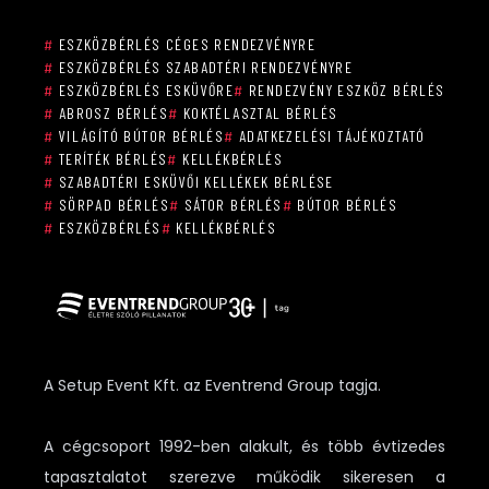
#
ESZKÖZBÉRLÉS CÉGES RENDEZVÉNYRE
#
ESZKÖZBÉRLÉS SZABADTÉRI RENDEZVÉNYRE
#
ESZKÖZBÉRLÉS ESKÜVŐRE
#
RENDEZVÉNY ESZKÖZ BÉRLÉS
#
ABROSZ BÉRLÉS
#
KOKTÉLASZTAL BÉRLÉS
#
VILÁGÍTÓ BÚTOR BÉRLÉS
#
ADATKEZELÉSI TÁJÉKOZTATÓ
#
TERÍTÉK BÉRLÉS
#
KELLÉKBÉRLÉS
#
SZABADTÉRI ESKÜVŐI KELLÉKEK BÉRLÉSE
#
SÖRPAD BÉRLÉS
#
SÁTOR BÉRLÉS
#
BÚTOR BÉRLÉS
#
ESZKÖZBÉRLÉS
#
KELLÉKBÉRLÉS
A Setup Event Kft. az Eventrend Group tagja.
A cégcsoport 1992-ben alakult, és több évtizedes
tapasztalatot szerezve működik sikeresen a