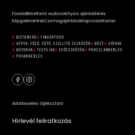
Főoldal
Bérelhető eszközök
Gyors ajánlatkérés
Képgaléria
Hírek
Csomagajánlatok
Kapcsolat
Karrier
#
BIZTONSÁG
#
FINGERFOOD
#
GÉPEK, FŐZŐ, SÜTŐ, SZÁLLÍTÓ ESZKÖZÖK
#
BÜFÉ
#
SÁTRAK
#
BÚTOROK
#
TEXTÍLIÁK
#
EVŐESZKÖZÖK
#
PORCELÁNBÉRLÉS
#
POHÁRBÉRLÉS
Adatkezelési tájékoztató
Hírlevél feliratkozás